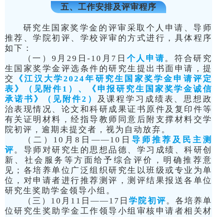
五、工作安排及评审程序
研究生国家奖学金的评审采取个人申请、导师
推荐、学院初评、学校评审的方式进行，具体程序
如下：
（一）9月29日-10月7日
个人申请
。符合研究
生国家奖学金评选条件的研究生提出书面申请，提
交
《江汉大学2024年研究生国家奖学金申请评定
表》（见附件1）、《申报研究生国家奖学金诚信
承诺书》（见附件2）
及课程学习成绩表、思想政
治表现情况、论文和科研成果证书原件及复印件等
有关证明材料，经指导教师同意后附支撑材料交学
院初评，逾期未提交者，视为自动放弃。
（二）10月8日——10日
导师推荐及民主测
评
。导师对研究生的思想品德、学习成绩、科研创
新、社会服务等方面给予综合评价，明确推荐意
见；各培养单位广泛组织研究生以班级或专业为单
位，对申请者进行推荐测评，测评结果报送各单位
研究生奖助学金领导小组。
（三）10月11日——17日
学院初评
。各培养单
位研究生奖助学金工作领导小组审核申请者相关材