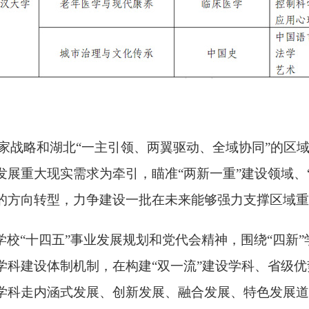
家战略和湖北
“
一主引领、两翼驱动、全域协同
”
的区
发展重大现实需求为牵引，瞄准
“
两新一重
”
建设领域、
的方向转型，力争建设一批在未来能够强力支撑区域重
学校
“
十四五
”
事业发展规划和党代会精神，围绕
“
四新
”
学科建设体制机制，在构建
“
双一流
”
建设学科、省级优
学科走内涵式发展、创新发展、融合发展、特色发展道