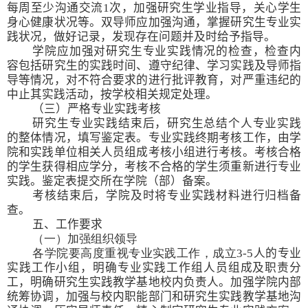
每周至少沟通交流
1
次，加强研究生学业指导，关心学生
身心健康状况等。双导师应加强沟通，掌握研究生专业实
践状况，做好记录，发现存在问题并及时给予指导。
学院应加强对研究生专业实践情况的检查，检查内
容包括研究生的实践时间、遵守纪律、学习实践及导师指
导等情况，对不符合要求的进行批评教育，对严重违纪的
中止其实践活动，按学校相关规定处理。
（三）严格专业实践考核
研究生专业实践结束后，
研究生总结个人
专业实践
的整体情况，填写鉴定表
。专业实践终期考核工作，由学
院和实践单位相关人员组成考核小组进行考核。考核合格
的学生获得相应学分，考核不合格的学生须重新进行专业
实践。鉴定表提交所在学院（部）备案。
考核结束后，学院及时将专业实践材料进行归档备
查。
五
、工作要求
（一）加强组织领导
各学院要高度重视专业实践工作，成立
3-5
人的专业
实践工作小组，明确专业实践工作组人员组成及职责分
工，明确研究生
实践教学基地
校内负责人。加强学院内部
统筹协调，加强与校内职能部门和研究生
实践教学基地
沟