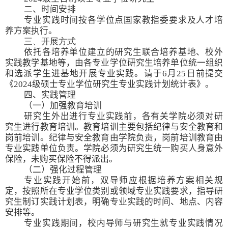
二、
时间安排
专业实践
时间按各
学位点
国家教指委要求
及人才培
养方案
执行。
三、开展方式
依托各培养单位建立的研究生联合培养基地、
校外
实践教学基地
等，由各专业学位研究生培养单位统一组织
和选派学生
进基地开展专业实践
。
请于
6
月
25
日前提交
《
2024
级硕士专业学位研究生专业实践计划统计表》。
四
、实践管理
（一）加强教育培训
研究生外出进行专业实践前，各有关学院必须对研
究生进行教育培训。教育培训主要包括纪律与安全教育和
岗前培训。纪律与安全教育由学院负责，岗前培训教育由
专业实践单位负责。学院必须为研究生统一购买人身意外
保险，未购买保险不得派出。
（二）强化过程管理
专业实践开始前，双导师应根据培养方案相关规
定，按照所在专业学位类别或领域专业实践要求，指导研
究生制订实践计划表，明确专业实践的时间、地点、内容
安排等。
专业实践期间，校内导师与研究生就专业实践情况