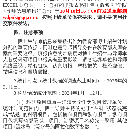
EXCEL表总表）。汇总好的填报表格打包（命名为“学院
+导师信息填报汇总”）于
10月10日16：00前发送至邮箱
wdpnk@qq.com
。
按照上级单位保密要求，请不要使用社
交软件发送。
四、注意事项
1.博士生导师信息采集数据作为教育部博士招生计划
分配的重要依据，同时也是导师博导身份在教育部入库备
案的重要途径。填报信息的准确度对博士生招生与导师本
人各类科研项目申报具有重要影响。请各培养单位和导师
高度重视，精心组织，认真填报，严格把关，杜绝虚假、
错误信息和漏填漏报。
2.统计时点（统计数据的调查截止时间）：2025年的
9月1日。
3.科研情况统计范围：2024年1月—12月。
（
1）科研项目填写由江汉大学作为项目管理单位、
统计时间范围内、博士导师主持的处于“在研”状态或完
成“结题”的科研项目。包括横向项目和纵向项目，纵向项
目仅填写省部级以上项目。涉密项目名称统一采用
“
其他
项目
+流水号（流水号为阿拉伯数字整数）
”
。