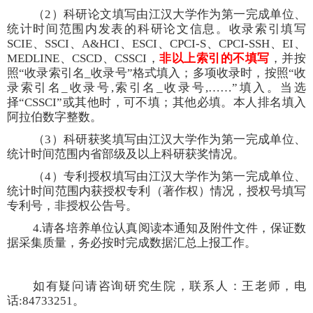
（
2）科研论文填写由
江汉大学作为第一完成单位、
统计时间范围内发表的科研论文信息。收录索引填写
SCIE
、
SSCI
、
A&HCI
、
ESCI
、
CPCI-S
、
CPCI-SSH
、
EI
、
MEDLINE
、
CSCD
、
CSSCI，
非以上索引的不填写
，并按
照
“
收录索引名
_
收录号
”
格式填入；多项收录时，按照
“
收
录索引名
_
收录号
,
索引名
_
收录号
,……”
填入。当选
择
“CSSCI”
或其他时，可不填；其他必填。本人排名填入
阿拉伯数字整数。
（
3）科研获奖填写由江汉大学作为第一完成单位、
统计时间范围内省部级及以上科研获奖情况。
（
4）专利授权填写由江汉大学作为第一完成单位、
统计时间范围内获授权专利（著作权）情况，授权号填写
专利号，非授权公告号
。
4.请各培养单位认真阅读本通知及附件文件，保证数
据采集质量，务必按时完成数据汇总上报工作。
如有疑问请咨询研究生院
，联系人：王老师，电
话:84733251。