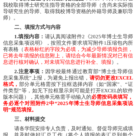
我校取得博士研究生指导资格的全部导师（含尚未实际指
导研究生的导师、取得我校博导资格的外籍导师及兼职导
师）。
二、填报方式与内容
1.填报内容：
请认真阅读附件
2《2025年博士生导师
信息采集项说明》，按照文件要求填写附件1压缩包内所
有表格（
表格标红的字段为必填，为减少导师填报负担，
已将去年填报的信息附上，请结合今年最新情况对已有信
息进行核对确认，对未填写信息进行补全、填报
）。
2.注意事项：
因学校最终通过教育部
“博士生导师信
息采集系统”上报，为避免上报出错，
请切勿更改
EXCEL
格式，
部分单元格需按下拉框选择内容（如
“国家”、“证
件类型”等，如无下拉框显示则可能是打开EXCEL的软件
版本问题），其他单元格需手动输入的
必需按码表填写，
务必逐个对照附件
2中“2025年博士生导师信息采集项说
明”规范填报。
三、材料提交
请各学院安排专人负责，及时通知、督促导师完成填
报，并及时做好汇总工作（将个人填报的表汇总到每个