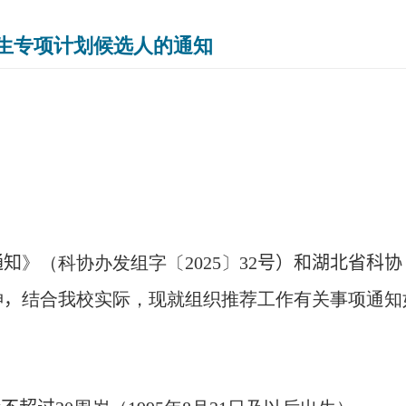
士生专项计划候选人的通知
通知
》（科协办发组字〔
202
5
〕
32
号）和
湖北省科协
神
，
结合我校实际，现就组织推荐工作有关事项通知