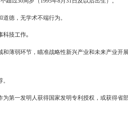
龄不超过
30
周岁（
199
5
年
8
月
31
日及以后出生）。
和道德，无学术不端行为。
事科技工作
。
域和薄弱环节，瞄准战略性新兴产业和未来产业开
荐。
作为第一发明人获得国家发明专利授权，或获得省