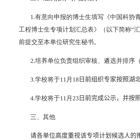
1.
有意向申报的博士生填写《中国科协青
工程博士生专项计划汇总表》（以下简称“汇
前提交至本单位研究生秘书。
2.
培养单位负责组织审核、遴选并排序
3.
学校将于
1
1
月
1
8
日前组织专家按照
湖
4.
学校将于
1
1
月
23
日前完成公示，并按
三、其他
请各单位高度重视
该专项计划
候选人的