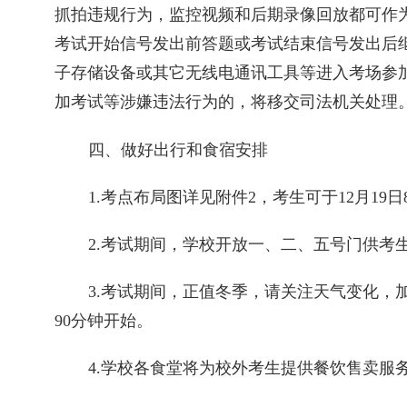
抓拍违规行为，监控视频和后期录像回放都可作
考试开始信号发出前答题或考试结束信号发出后
子存储设备或其它无线电通讯工具等进入考场参
加考试等涉嫌违法行为的，将移交司法机关处理
四、做好出行和食宿安排
1.
考点布局图详见附件
2
，考生可于
12
月
19
日
2.
考试期间，学校开放一、二、五号门供考
3.
考试期间，正值冬季，请关注天气变化，
90
分钟开始。
4.
学校各食堂将为校外考生提供餐饮售卖服