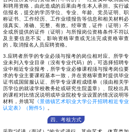
和聘用资格，由此造成的后果由考生本人承担。实行诚
信报名，提交的学历学位、专业、年龄、党员证明、职
称证书、工作经历、工作业绩报告等信息和相关材料必
须真实、准确、完整、有效。经审查，证件（证明）不
全或所提供的证件（证明）与所报岗位资格条件不符以
及主要信息不实，影响资格审查或无法完成资格审查
的，取消报名人员应聘资格。
3.
应聘者所学的专业必须与报考的岗位相对应。所学专
业未列入专业目录（没有专业代码）的，可选择招聘专
业中相近专业报考，所学专业必修课程须与报考岗位要
求的专业主要课程基本一致，并在资格审查时提供毕业
证书
或
国留服认证
、
所学专业课程成绩单（须由相关学
历学位的就读学校教务处或研究生院盖章）、院校出具
的课程对比情况说明或毕业院校专业设置的情况说明等
材料
，
并填写
《景德镇艺术职业大学公开招聘相近专业
认定表》（附件
5
）
。
四、考核方式
采取
“
试讲（面试）
”
的方式进行，其中艺术、体育类加