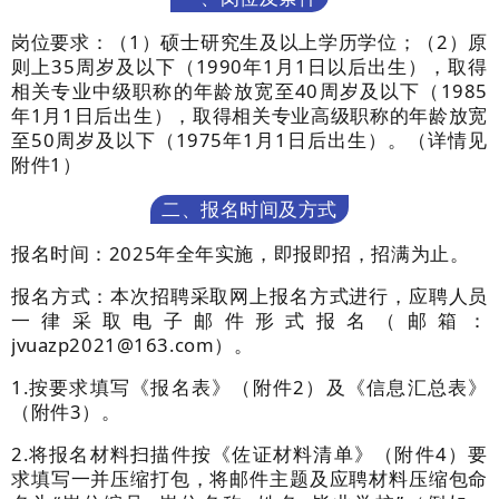
岗位要求：（
1
）硕士研究生及以上学历学位；（
2
）原
则上
35
周岁及以下（
1990
年
1
月
1
日以后出生），取得
相关专业中级职称的年龄放宽至
40
周岁及以下（
1985
年
1
月
1
日后出生），取得相关专业高级职称的年龄放宽
至
50
周岁及以下（
1975
年
1
月
1
日后出生）。（详情见
附件
1
）
二、报名时间及方式
报名时间：
2025
年全年实施，
即报即招，
招满为止。
报名方式：本次招聘采取网上报名方式进行，应聘人员
一律采取电子邮件形式报名（邮箱：
jvuazp2021@163.com
）。
1.
按要求填写《报名表》（附件
2
）及《信息汇总表》
（附件
3
）。
2.
将报名材料扫描件按《佐证材料清单》（附件
4
）要
求填写一并压缩打包，将邮件主题及应聘材料压缩包命