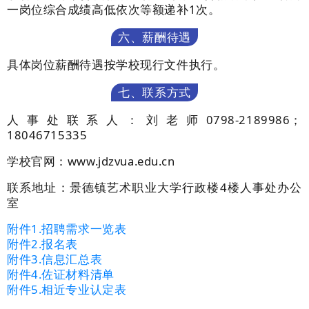
一岗位综合成绩
高低
依
次等额递补
1
次。
六、薪酬待遇
具体岗位薪酬待遇按学校现行文件执行。
七、联系方式
人事处联系人：刘老师
0798-2189986
；
18046715335
学校官网：
www.jdzvua.edu.cn
联系地址：
景德镇艺术职业大学行政楼
4
楼人事处办公
室
附件
1.
招聘需求一览表
附件
2.
报名表
附件
3.
信息汇总表
附件
4.
佐证材料清单
附件
5.
相近专业认定表