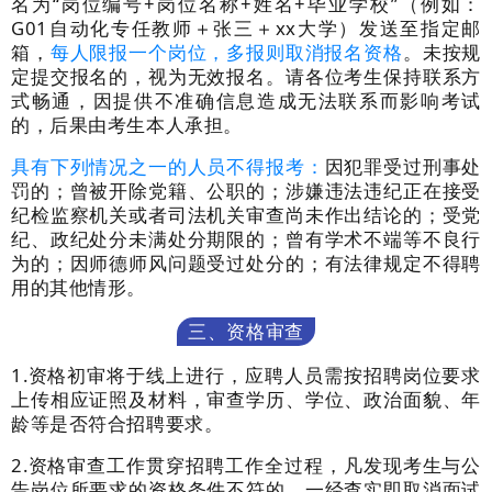
名为
“
岗位编号
+
岗位名称
+
姓名
+
毕业学校
”
（例如：
G
01
自动化
专任教师＋张三＋
xx
大学）发送至指定邮
箱，
每人限报一个岗位，多报则取消报名资格
。
未按规
定提交报名的，视为无效报名。请各位考生保持联系方
式畅通，因提供不准确信息造成无法联系而影响考试
的，后果由考生本人承担。
具有下列情况之一的人员不得报考：
因犯罪受过刑事处
罚的；曾被开除党籍、公职的；涉嫌违法违纪正在接受
纪检监察机关或者司法机关审查尚未作出结论的；受党
纪、政纪处分未满处分期限的；曾有学术不端等不良行
为的；因师德师风问题受过处分的；有法律规定不得聘
用的其他情形。
三、资格审查
1.
资格初审将于线上进行，应聘人员需按招聘岗位要求
上传相应证照及材料，审查学历、学位、政治面貌、年
龄等是否符合招聘要求
。
2.
资格审查工作贯穿招聘工作全过程，凡发现考生与公
告岗位所要求的资格条件不符的，一经查实即取消面试