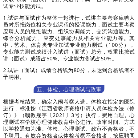
试专业技能测试。
1.
试讲与面试
作为整体一起进行，试讲主要考察应聘人
员对所报岗位相关专业课程的授课能力，面试主要考察
应聘人员的思维能力、组织协调能力、交流沟通能力、
综合分析能力、应变处事能力及相关专业能力等。其
中，艺术、体育类专业加试专业能力测试（
100
分），
专业能力测试成绩计入
试讲（面试）
总分，权重比按
试
讲（面试）
成绩占
5
0%
、专业能力测试占
5
0%
。
2
.
试讲（
面试
）
成绩合格线为
80
分，未达到合格线者不
予聘用。
五、体检、心理测试与政审
根据考核结果，确定
入闱考察
人选。体检在指定的
医院
进行，标准按《江西省教师资格申请人员体检办法（修
订）》（赣教规字〔
2021
〕
3
号）执行，费用自理。心
理测试
在学校
心理健康教育中心进行。
政审时间、方式
以学校通知为准。
体检、心理测试、
政审
不合格者，不
予聘用
。有放弃资格者
或
体检考察不合格者
，
按应聘同