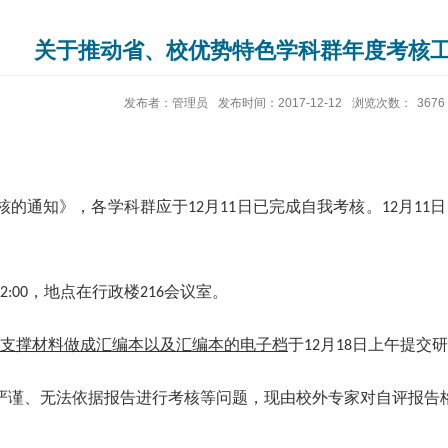
关于推动省、校优势特色学科群年度考核
发布者：管理员
发布时间：2017-12-12
浏览次数：
3676
核的通知》，各学科群应于
月
日已完成自我考核。
月
日
12
11
12
11
，地点在行政楼
会议室。
2:00
216
支撑材料做成汇编本以及汇编本的电子档
于
月
日上午提交研
12
18
严谨、无法依据报告进行考核等问题，现由校外专家对自评报告