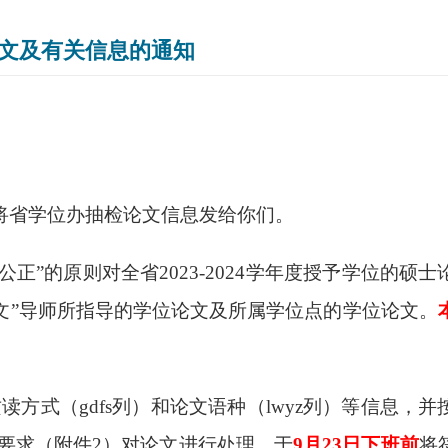
位论文及有关信息的通知
，现将省学位办抽检论文信息发给你们。
正”的原则对全省2023-2024学年度授予学位的硕士
文”导师所指导的学位论文及所属学位点的学位论文。
攻读方式（gdfs列）和论文语种（lwyz列）等信息，并
要求（附件
2）对论文进行处理。于
9月23日下班前
将