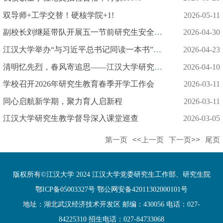
双导师+工学交替！硬核学院+1!
2026-05-11
副校长刘继延带队开展五一节前研究生安全大检查
2026-04-30
江汉大学举办“与习近平总书记同读一本书”读书分享会
2026-04-23
清明忆先烈，春风寄追思——江汉大学研究生骨干赴施洋烈士陵园开展...
2026-04-10
学校召开2026年研究生教育春季开学工作会
2026-03-11
同心启航新学期，聚力育人启新程
2026-03-11
江汉大学研究生教学督导深入课堂巡查
2026-03-05
第一页
<<上一页
下一页>>
尾页
版权所有©江汉大学 2024 江汉大学党委研究生工作部、研究生院
鄂ICP备05003327号 鄂公网安备42011302000101号
地址：湖北武汉经济技术开发区 邮编：430056 电话：027-
84225310 招生电话：027-84733068